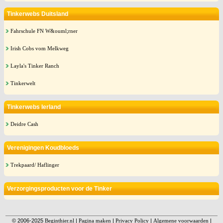
Tinkerwebs Duitsland
Fahrschule FN W&ouml;rner
Irish Cobs vom Melkweg
Layla's Tinker Ranch
Tinkerwelt
Tinkerwebs Ierland
Deidre Cash
Verenigingen Koudbloeds
Trekpaard/ Haflinger
Verzorgingsproducten voor de Tinker
© 2006-2025
Beginthier.nl
|
Pagina maken
|
Privacy Policy
|
Algemene voorwaarden
|