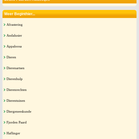
Meer Beginthier...
Afrastering
Andalusier
Appaloosa
Dieren
Dierenartsen
Dierenhulp
Dierenrechten
Dierentuinen
Diergeneeskunde
Fjorden Paard
Haflinger