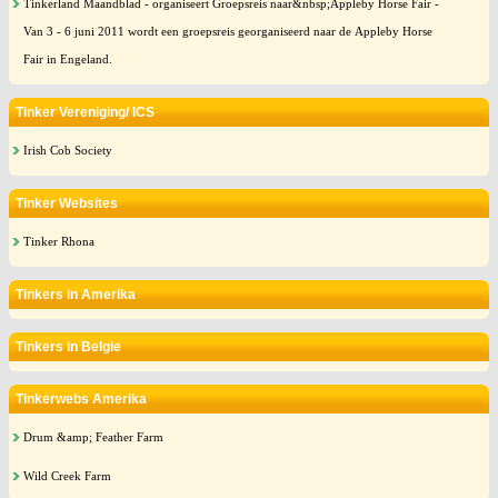
Tinkerland Maandblad - organiseert Groepsreis naar&nbsp;Appleby Horse Fair -
Van 3 - 6 juni 2011 wordt een groepsreis georganiseerd naar de Appleby Horse
Fair in Engeland.
Tinker Vereniging/ ICS
Irish Cob Society
Tinker Websites
Tinker Rhona
Tinkers in Amerika
Tinkers in Belgie
Tinkerwebs Amerika
Drum &amp; Feather Farm
Wild Creek Farm